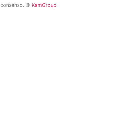
za consenso. ©
KamGroup