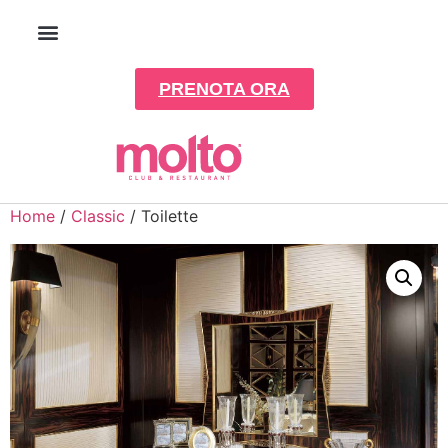
PRENOTA ORA
Home
/
Classic
/ Toilette