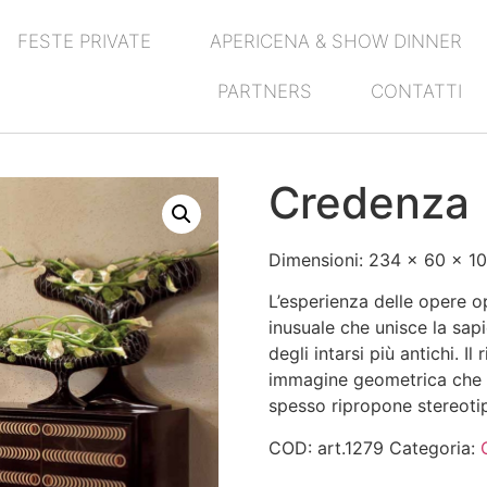
FESTE PRIVATE
APERICENA & SHOW DINNER
PARTNERS
CONTATTI
Credenza
Dimensioni: 234 x 60 x 10
L’esperienza delle opere op
inusuale che unisce la sapi
degli intarsi più antichi. I
immagine geometrica che v
spesso ripropone stereotip
COD:
art.1279
Categoria: