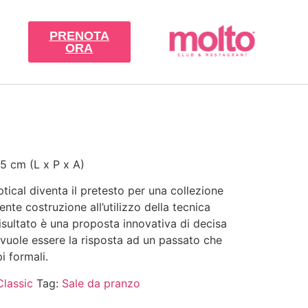
PRENOTA
ORA
5 cm (L x P x A)
tical diventa il pretesto per una collezione
ente costruzione all’utilizzo della tecnica
l risultato è una proposta innovativa di decisa
uole essere la risposta ad un passato che
i formali.
Classic
Tag:
Sale da pranzo