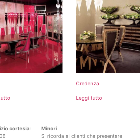
Credenza
tutto
Leggi tutto
zio cortesia:
Minori
508
Si ricorda ai clienti che presentare