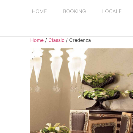
HOME
BOOKING
LOCALE
Home
/
Classic
/ Credenza